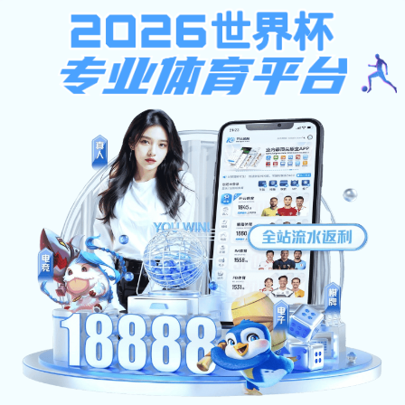
注册入口
雷火官方网首页
APP与网页版
入口｜畅享全球体育赛事与数
据服务
欢迎访问
雷火官方网首页
，提供全面覆盖足
球、篮球、电竞等项目的赛事资讯与数据内容，
支持
APP下载
与
网页使用
，每日同步更新千场
比赛，聚焦热门体育内容， 助您轻松获取赛事
动态，掌握比赛节奏。