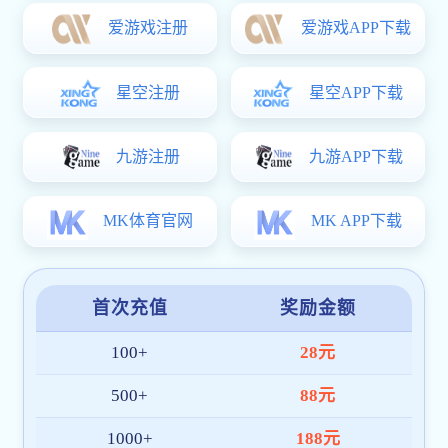
01. 初创定位
雷火官方网首页起源于对体育精神与数字技术
的热爱，早期平台聚焦于赛事数据与直播服
务，并率先实现多赛程同步与智能提醒功能，
赢得众多球迷的信任。